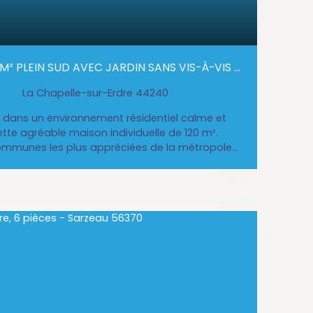
 M² PLEIN SUD AVEC JARDIN SANS VIS-À-VIS À
DRE
La Chapelle-sur-Erdre 44240
, dans un environnement résidentiel calme et
tte agréable maison individuelle de 120 m².
communes les plus appréciées de la métropole
é de vie, cette maison bénéficie d’un cadre
ant proche de toutes les commodités : À moins
érique nantaisBourg, commerces, écoles et
idementQuartier pavillonnaire paisible, parfait
extérieur rare, exposé plein Sud Le véritable
l’extérieur : un jardin clos, arboré et sans vis-
intimité. Vous profiterez également : d’une
on 10 mètres de longd’une véranda de 8 m²,
’un abri de jardin sur dalle bétonConstruite
qualité, cette maison non mitoyenne propose
e et confortable. Au rez-de-chaussée : Belle