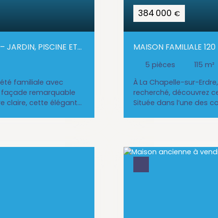
384 000
€
 JARDIN, PISCINE ET
MAISON FAMILIALE 120
LA CHAPELLE-SUR-ER
5
pièces
115
m²
été familiale avec
À La Chapelle-sur-Erdre
sa façade remarquable
recherché, découvrez ce
re claire, cette élégante
Située dans l’une des 
m² au sol) raconte plus
nantaise pour sa qualit
opriété a accueilli
verdoyant tout en rest
 où plusieurs générations
de 5 minutes du périph
 lieu qui a connu
services accessibles rap
’hui, elle offre un
pour la vie de familleUn 
ncien préservé au
coup de cœur se trouve à 
tée sur trois niveaux et
à-vis, offrant calme et 
 / Sud-Ouest, la maison
grande terrasse d’envir
able écrin de verdure en
idéale aux intersaisonsd
ecevoir et partager Dès
avec des matériaux de 
in attire naturellement le
une distribution pratiqu