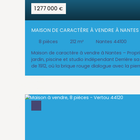
1 277 000
€
MAISON DE CARACTÈRE À VENDRE À NANTES –
STUDIO INDÉPENDANT
8
pièces
212
m²
Nantes 44100
Maison de caractère à vendre à Nantes – Propri
jardin, piscine et studio indépendant Derrière 
de 1912, où la brique rouge dialogue avec la pier
maison de caractère de 212 m² habitables (247 
d’un siècle d’histoire. Au fil des années, cette pr
différents projets de vie : une maison familiale
ont grandi et créé leurs souvenirs, mais aussi un
d’autres usages au cours de son histoire. Aujourd
cadre de vie rare, mêlant le charme d’un bâti a
confort d’une rénovation contemporaine. Implan
baignée de lumière grâce à son exposition Sud
s’ouvre sur un jardin clos de murs anciens, vérit
cœur de ville. Un rez-de-chaussée pensé pour r
l’entrée, la perspective vers la terrasse et le jard