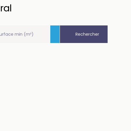
ral
Rechercher
urface min (m²)