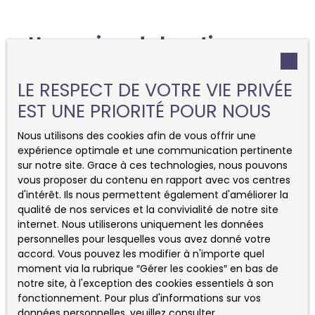
Honoraires de location
(conforme à la loi ALUR)
LE RESPECT DE VOTRE VIE PRIVÉE
EST UNE PRIORITÉ POUR NOUS
A la charge du locataire et du bailleur:
Nous utilisons des cookies afin de vous offrir une
Visite, constitution dossier, rédaction
expérience optimale et une communication pertinente
bail.........................10€/m2 habitable
sur notre site. Grace à ces technologies, nous pouvons
Etat des
vous proposer du contenu en rapport avec vos centres
lieux...........................................................................................3€/m2
d'intérêt. Ils nous permettent également d'améliorer la
qualité de nos services et la convivialité de notre site
habitable
internet. Nous utiliserons uniquement les données
personnelles pour lesquelles vous avez donné votre
Honoraires de coordination
accord. Vous pouvez les modifier à n'importe quel
moment via la rubrique ″Gérer les cookies″ en bas de
de travaux
notre site, à l'exception des cookies essentiels à son
fonctionnement. Pour plus d'informations sur vos
données personnelles, veuillez consulter