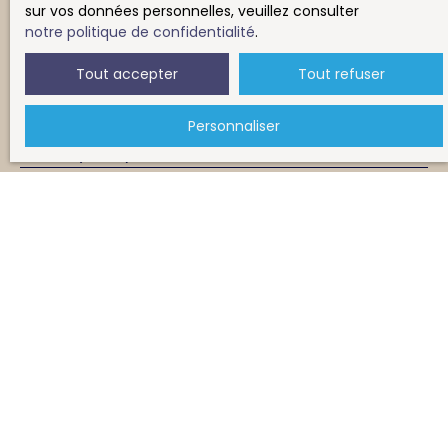
sur vos données personnelles, veuillez consulter
Type d'offre
notre politique de confidentialité
.
Vente
Tout accepter
Tout refuser
Type de bien
Appartement
Personnaliser
Localisation
Nantes (44100)
Budget max (€)
Surface min (m²)
Pièces min
J'accepte le traitement de mes données
personnelles conformément au RGPD. Si vous ne
souhaitez pas faire l'objet de prospection
commerciale par voie téléphonique, vous pouvez