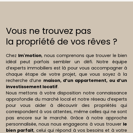
28/02/2020, ce bien constitue une excellente
opportunité d'investissement locatif.
Caractéristiques : Entrée, pièce de vie lumineuse,
cuisine ouverte. Deux chambres, salle d'eau, WC,
Vous ne trouvez pas
et arrière-cuisine. Cave et parking extérieur pour
plus de commodité. Appartement en très bon
la propriété de vos rêves ?
état général, avec un locataire sérieux. exposé
plein sud, sans vis à vis. travaux voté pour passer l
Chez
Im'motion
, nous comprenons que trouver le bien
'immeuble en BBC. Les plus : Syndic bénévole, peu
idéal peut parfois sembler un défi. Notre équipe
de charges (600 € par an, dont 200 €
d’experts immobiliers est là pour vous accompagner à
récupérables sur le locataire). Proximité
chaque étape de votre projet, que vous soyez à la
immédiate de la ligne C1, commerces et services.
recherche d’une
maison, d’un appartement, ou d’un
Pas de procédure en cours dans la copropriété
investissement locatif
.
(39 lots, dont 13 lots d’habitation). Loué par
Nous mettons à votre disposition notre connaissance
l’agence depuis 5 ans. Prix : 200 000 € Mandat
approfondie du marché local et notre réseau d’experts
exclusif , géré par Alexandre Orrière, Gérant. Une
pour vous aider à découvrir des propriétés qui
belle opportunité pour un investissement serein à
correspondent à vos attentes, même celles qui ne sont
Nantes !
pas encore sur le marché. Grâce à notre approche
personnalisée, nous nous engageons à vous trouver
le
bien parfait
, celui qui répond à vos besoins et à votre