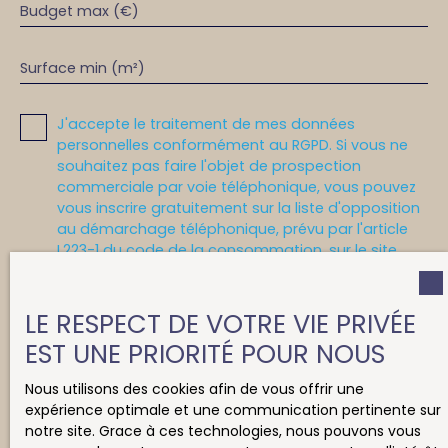
Budget max (€)
Surface min (m²)
J'accepte le traitement de mes données
personnelles conformément au RGPD. Si vous ne
souhaitez pas faire l'objet de prospection
commerciale par voie téléphonique, vous pouvez
vous inscrire gratuitement sur la liste d'opposition
au démarchage téléphonique, prévu par l'article
L223-1 du code de la consommation, sur le site
Internet www.bloctel.gouv.fr ou par courrier
adressé à :
LE RESPECT DE VOTRE VIE PRIVÉE
Société Worldline, Service Bloctel, CS 61311, 41013
EST UNE PRIORITÉ POUR NOUS
BLOIS CEDEX.
Nous utilisons des cookies afin de vous offrir une
Pour en savoir plus sur le traitement de vos
expérience optimale et une communication pertinente sur
données personnelles, veuillez consulter notre
notre site. Grace à ces technologies, nous pouvons vous
politique de confidentialité
.