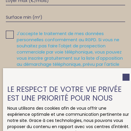
Loyer max (€/mois)
Surface min (m²)
J'accepte le traitement de mes données
personnelles conformément au RGPD. Si vous ne
souhaitez pas faire l'objet de prospection
commerciale par voie téléphonique, vous pouvez
vous inscrire gratuitement sur la liste d'opposition
au démarchage téléphonique, prévu par l'article
L223-1 du code de la consommation, sur le site
Internet www.bloctel.gouv.fr ou par courrier
adressé à :
LE RESPECT DE VOTRE VIE PRIVÉE
Société Worldline, Service Bloctel, CS 61311, 41013
EST UNE PRIORITÉ POUR NOUS
BLOIS CEDEX.
Nous utilisons des cookies afin de vous offrir une
Pour en savoir plus sur le traitement de vos
expérience optimale et une communication pertinente sur
données personnelles, veuillez consulter notre
notre site. Grace à ces technologies, nous pouvons vous
politique de confidentialité
.
proposer du contenu en rapport avec vos centres d'intérêt.