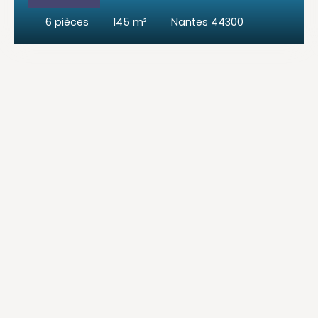
6
pièces
145
m²
Nantes 44300