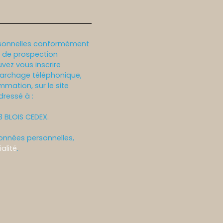
rsonnelles conformément
et de prospection
vez vous inscrire
marchage téléphonique,
mmation, sur le site
dressé à :
13 BLOIS CEDEX.
données personnelles,
alité
.