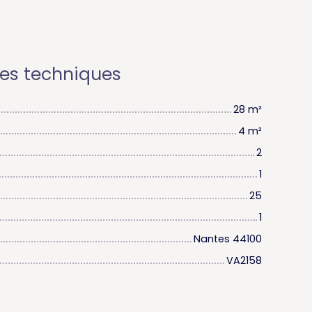
ues techniques
28
m²
4
m²
2
1
25
1
Nantes 44100
VA2158