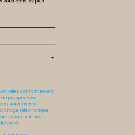
rs vous dans les plus
rsonnelles conformément
et de prospection
vez vous inscrire
marchage téléphonique,
mmation, sur le site
dressé à :