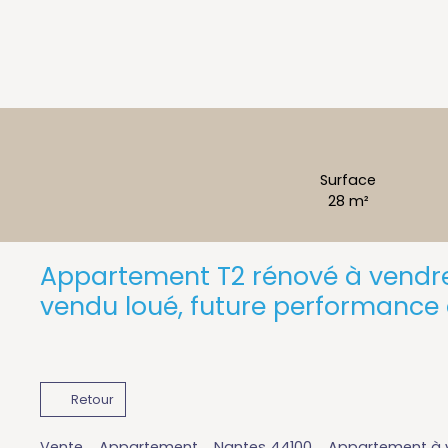
Surface
28
m²
Appartement T2 rénové à vendr
vendu loué, future performance
Retour
Vente
Appartement
Nantes 44100
Appartement à v