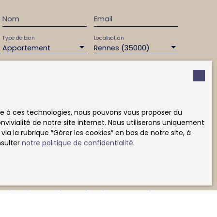
Nom
Email
Type de bien
Localisation
Appartement
Rennes (35000)
Surface min (m²)
Pièces min
ement de mes données personnelles conformément
souhaitez pas faire l'objet de prospection
ace à ces technologies, nous pouvons vous proposer du
e téléphonique, vous pouvez vous inscrire
vivialité de notre site internet. Nous utiliserons uniquement
 liste d'opposition au démarchage téléphonique,
 la rubrique ″Gérer les cookies″ en bas de notre site, à
L223-1 du code de la consommation, sur le site
nsulter
notre politique de confidentialité
.
.gouv.fr ou par courrier adressé à :
rvice Bloctel, CS 61311, 41013 BLOIS CEDEX.
sur le traitement de vos données personnelles,
otre
politique de confidentialité
.