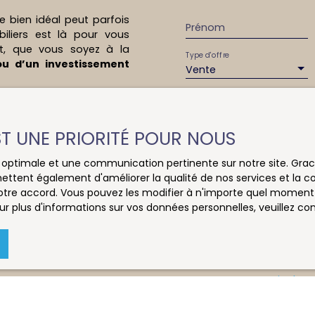
ulieu / Patton /
 bien idéal peut parfois
environnement calme,
Prénom
iliers est là pour vous
e des commodités. À
, que vous soyez à la
ansports en
Type d'offre
u d’un investissement
re-ville de
Vente
uts du bien ✔
issance approfondie du
sse privative de 21 m²
Budget max (€)
us aider à découvrir des
 2010 ✔ Environnement
e celles qui ne sont pas
énergétiques : DPE A /
EST UNE PRIORITÉ POUR NOUS
ersonnalisée, nous nous
 résidence principale,
J'accepte le trait
 qui répond à vos besoins
à Rennes. 📞 Contactez
au RGPD. Si vous ne 
ce optimale et une communication pertinente sur notre site. Gr
rganiser une visite.
commerciale par voi
ettent également d'améliorer la qualité de nos services et la con
re part de vos critères.
IERE – Agence IMMOTION.
gratuitement sur la
tre accord. Vous pouvez les modifier à n'importe quel moment via
trouver la perle rare qui
arge des acquéreurs :
prévu par l'article 
r plus d'informations sur vos données personnelles, veuillez co
nt appartements,
Internet www.bloctel
Société Worldline, Se
Pour en savoir plus 
veuillez consulter n