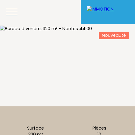
Nouveauté
Acheter un bien
Louer un bien
Pourquoi nous choisir
Surface
Pièces
320
m²
10