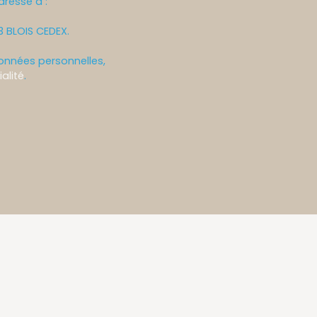
dressé à :
13 BLOIS CEDEX.
données personnelles,
alité
.