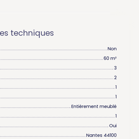
ues techniques
Non
60
m²
3
2
1
1
Entièrement meublé
1
Oui
Nantes 44100