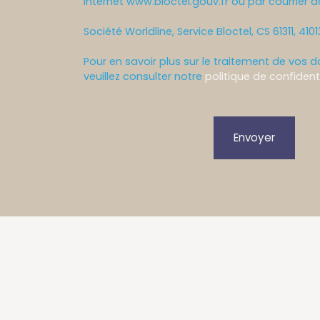
Internet www.bloctel.gouv.fr ou par courrier a
Société Worldline, Service Bloctel, CS 61311, 410
Pour en savoir plus sur le traitement de vos 
veuillez consulter notre
politique de confidenti
Envoyer