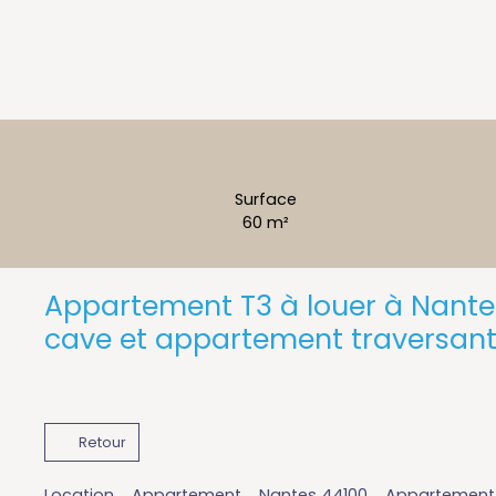
Surface
60
m²
Appartement T3 à louer à Nante
cave et appartement traversan
Retour
Location
Appartement
Nantes 44100
Appartement à