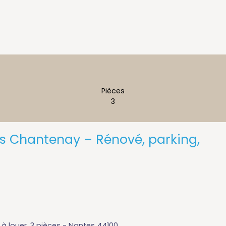
Pièces
3
s Chantenay – Rénové, parking,
t
 louer, 3 pièces - Nantes 44100