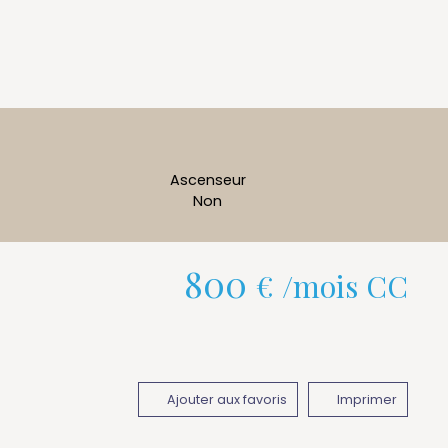
Ascenseur
Non
800
€ /mois CC
Ajouter aux favoris
Imprimer