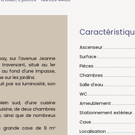
Caractéristiq
Ascenseur
Surface
nay, sur l'avenue Jeanne
raversant, situé au 1er
Pièces
, au fond d'une impasse,
Chambres
sur les jardins.
t par sa luminosité, son
Salle d'eau
WC
ein sud, d'une cuisine
Ameublement
uisine, de deux chambres
Stationnement extérieur
e, ainsi que de nombreux
Cave
une grande cave de 9 m²
Localisation