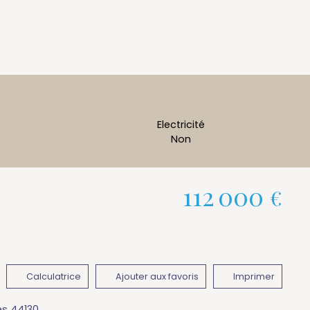
Electricité
Non
112 000
€
Calculatrice
Ajouter aux favoris
Imprimer
es 44130