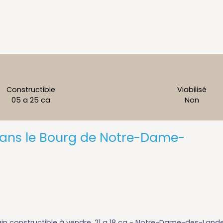
Constructible
Viabilisé
05 a 25 ca
Non
 dans le Bourg de Notre-Dame-
ain constructible à vendre, 21 a 18 ca - Notre-Dame-des-Land