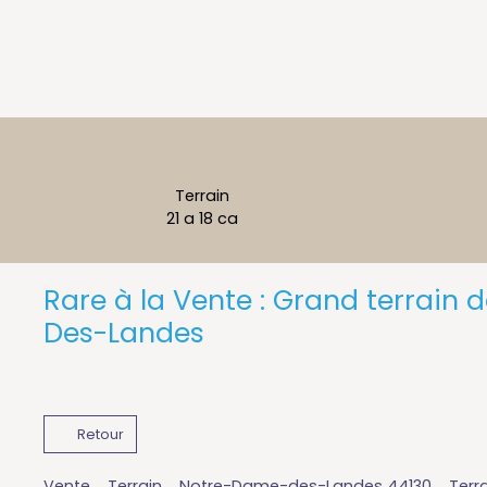
Terrain
21 a 18 ca
Rare à la Vente : Grand terrain
Des-Landes
Retour
Vente
Terrain
Notre-Dame-des-Landes 44130
Terr