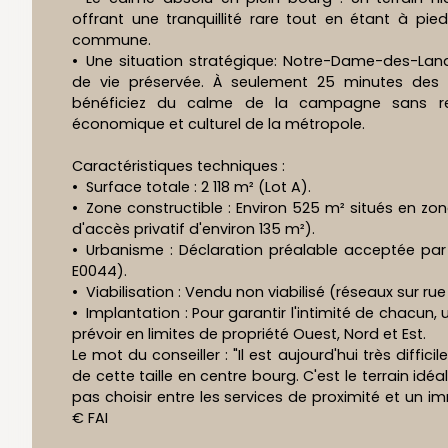
offrant une tranquillité rare tout en étant à p
commune.
Une situation stratégique: Notre-Dame-des-Land
de vie préservée. À seulement 25 minutes des
bénéficiez du calme de la campagne sans 
économique et culturel de la métropole.
Caractéristiques techniques :
Surface totale : 2 118 m² (Lot A).
Zone constructible : Environ 525 m² situés en zo
d'accès privatif d'environ 135 m²).
Urbanisme : Déclaration préalable acceptée par 
E0044).
Viabilisation : Vendu non viabilisé (réseaux sur ru
Implantation : Pour garantir l'intimité de chacun, 
prévoir en limites de propriété Ouest, Nord et Est.
Le mot du conseiller : "Il est aujourd'hui très diffici
de cette taille en centre bourg. C'est le terrain idé
pas choisir entre les services de proximité et un imm
€ FAI